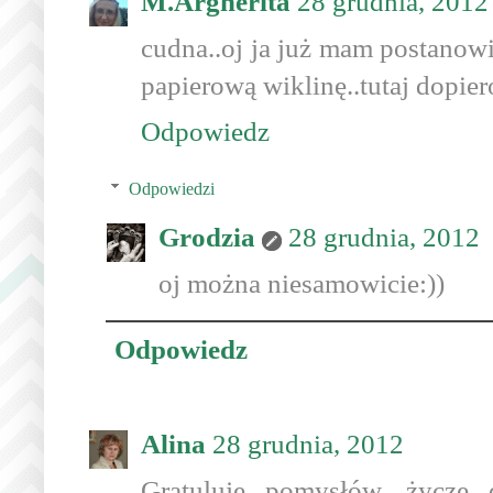
M.Argherita
28 grudnia, 2012
cudna..oj ja już mam postanow
papierową wiklinę..tutaj dopie
Odpowiedz
Odpowiedzi
Grodzia
28 grudnia, 2012
oj można niesamowicie:))
Odpowiedz
Alina
28 grudnia, 2012
Gratuluje pomysłów, życzę